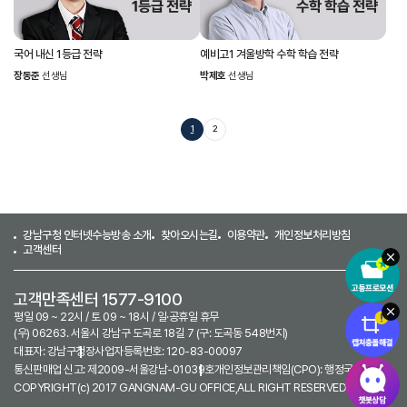
국어 내신 1등급 전략
예비고1 겨울방학 수학 학습 전략
장동준
선생님
박제호
선생님
1
2
강남구청 인터넷수능방송 소개
찾아오시는길
이용약관
개인정보처리방침
고객센터
고객만족센터 1577-9100
평일 09 ~ 22시 / 토 09 ~ 18시 / 일·공휴일 휴무
(우) 06263. 서울시 강남구 도곡로 18길 7 (구: 도곡동 548번지)
대표자: 강남구청장
사업자등록번호: 120-83-00097
통신판매업 신고: 제2009-서울강남-01039호
개인정보관리책임(CPO): 행정국장
COPYRIGHT(c) 2017 GANGNAM-GU OFFICE,ALL RIGHT RESERVED