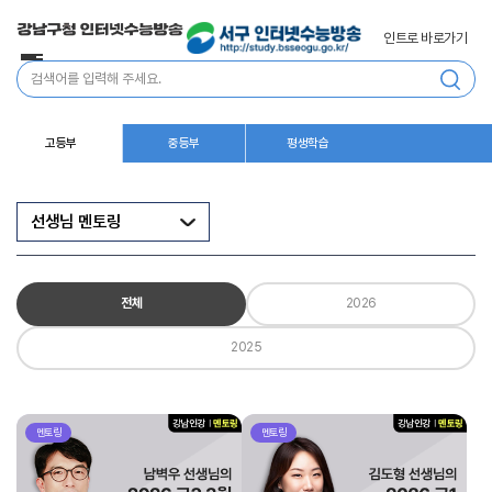
인트로 바로가기
전
통
체
합
메
검
뉴
색
고등부
중등부
평생학습
선생님 멘토링
전체
2026
2025
멘토링
멘토링