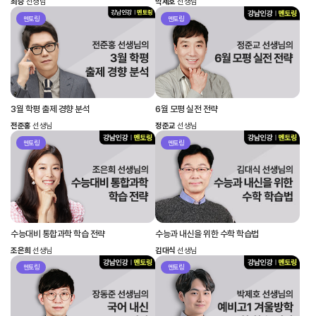
최승
선생님
박제호
선생님
멘토링
멘토링
3월 학평 출제 경향 분석
6월 모평 실전 전략
전준홍
선생님
정준교
선생님
멘토링
멘토링
수능대비 통합과학 학습 전략
수능과 내신을 위한 수학 학습법
조은희
선생님
김대식
선생님
멘토링
멘토링