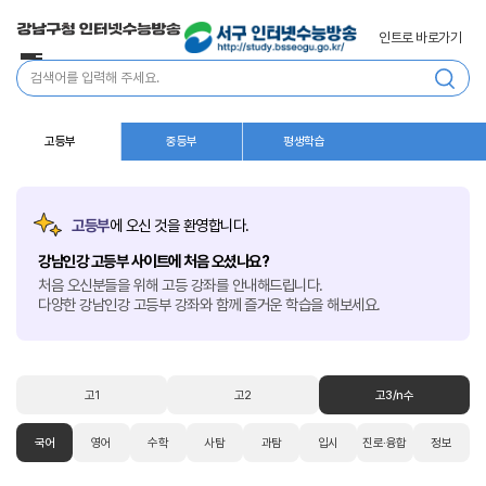
인트로 바로가기
전
통
체
합
메
검
뉴
색
고등부
중등부
평생학습
고등부
에 오신 것을 환영합니다.
강남인강 고등부 사이트에 처음 오셨나요?
처음 오신분들을 위해 고등 강좌를 안내해드립니다.
다양한 강남인강 고등부 강좌와 함께 즐거운 학습을 해보세요.
고1
고2
고3/n수
국어
영어
수학
사탐
과탐
입시
진로·융합
정보