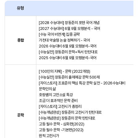
유형
[2028 수능대비] 장동준의 포텐 국어 개념
[2027 수능대비] 6월 9월 모평분석 - 국어
[수능 국어 비연계] 집중 공략
종합
가천대 약술형 논술 정복하기 - 국어
2026 수능대비 6월 9월 모평분석-국어
[수능실전] 장동준의 문학+독서 탄탄대로
2025 수능대비 6월 9월 모평분석-국어
[100인의 지혜] - 문학 (2022개정)
[수능실전] 장동준의 출제예감 문학 500제
[자이스토리] 조효준의 핵심 특강 문학 실전 - 2026수능대비
문학인의 삶
호랑쌤의 고전소설 특강
조금 더 효과적인 문학 준비
[자이스토리] 고전시가 총정리
[수능개념완성] 장동준의 고전시가 탄탄대로
문학
[수능개념완성] 장동준의 문학 탄탄대로
고등 필수 문학 - 심화편(2022)
고등 필수 문학 -기본편(2022)
원픽 고전시가