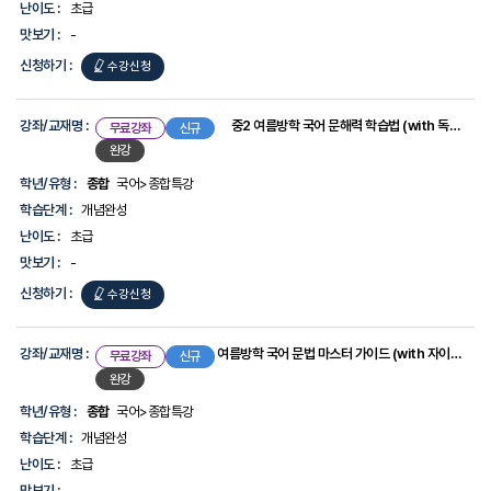
(with
난이도 :
초급
동아출판
맛보기 :
-
클리어)
신청하기 :
중2
수강신청
여름방학,
2학기
강좌/교재명 :
중2 여름방학 국어 문해력 학습법 (with 독기 비문학 독해)
무료강좌
신규
국어
완강
100점
학년/유형 :
종합
국어>종합특강
프로젝트
학습단계 :
개념완성
(with
난이도 :
초급
체크체크)
맛보기 :
-
신청하기 :
중2
수강신청
여름방학
국어
강좌/교재명 :
여름방학 국어 문법 마스터 가이드 (with 자이스토리 중학 국어 문법)
무료강좌
신규
문해력
완강
학습법
학년/유형 :
종합
국어>종합특강
(with
학습단계 :
개념완성
독기
난이도 :
초급
비문학
맛보기 :
-