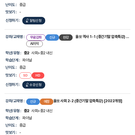
[2022개정]
난이도 :
중급
맛보기 :
-
신청하기 :
올쏘
알림신청
역사
1-
강좌/교재명 :
올쏘 역사 1-1 (중간기말 압축특강) [2022개정]
무료강좌
신규
완강
2
AI자막
(중간기말
학년/유형 :
중2
사회>중2 내신
압축특강)
학습단계 :
파이널
[2022개정]
난이도 :
중급
맛보기 :
올쏘
올쏘
SD
HD
역사
역사
1-
1-
신청하기 :
올쏘
수강신청
1
1
(중간기말
(중간기말
압축특강)
압축특강)
역사
[2022개정]
[2022개정]
1-
강좌/교재명 :
올쏘 사회 2-2 (중간기말 압축특강) [2022개정]
신규
예정
1
학년/유형 :
중2
사회>중2 내신
(중간기말
학습단계 :
파이널
압축특강)
난이도 :
중급
[2022개정]
맛보기 :
-