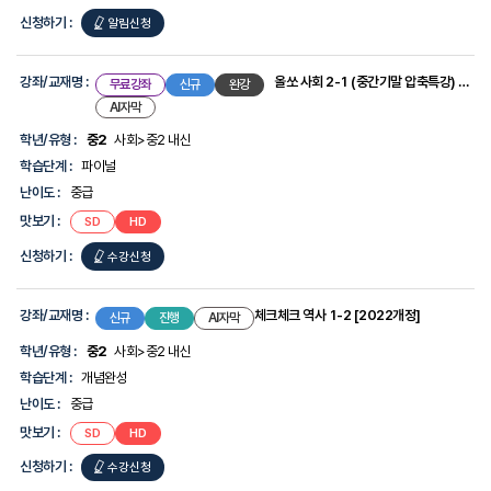
신청하기 :
올쏘
알림신청
사회
2-
강좌/교재명 :
올쏘 사회 2-1 (중간기말 압축특강) [2022개정]
무료강좌
신규
완강
2
AI자막
(중간기말
학년/유형 :
중2
사회>중2 내신
압축특강)
학습단계 :
파이널
[2022개정]
난이도 :
중급
맛보기 :
올쏘
올쏘
SD
HD
사회
사회
2-
2-
신청하기 :
올쏘
수강신청
1
1
(중간기말
(중간기말
압축특강)
압축특강)
사회
[2022개정]
[2022개정]
2-
강좌/교재명 :
체크체크 역사 1-2 [2022개정]
신규
진행
AI자막
1
학년/유형 :
중2
사회>중2 내신
(중간기말
학습단계 :
개념완성
압축특강)
난이도 :
중급
[2022개정]
맛보기 :
체크체크
체크체크
SD
HD
역사
역사
1-
1-
신청하기 :
체크체크
수강신청
2
2
[2022개정]
[2022개정]