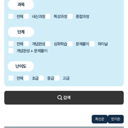
과목
전체
내신과정
특강과정
종합과정
단계
전체
개념완성
심화학습
문제풀이
파이널
개념완성 + 문제풀이
난이도
전체
초급
중급
고급
검색
최신순
인기순