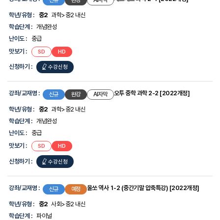
신규
완강
AI자막
2
학년/유형 :
중2
과학>중2 내신
[2022개정]
학습단계 :
개념완성
난이도 :
중급
맛보기 :
체크체크
체크체크
SD
HD
과학
과학
2-
2-
신청하기 :
체크체크
수강신청
1
1
[2022개정]
[2022개정]
과학
2-
강좌/교재명 :
오투 중학 과학 2-2 [2022개정]
신규
완강
AI자막
1
학년/유형 :
중2
과학>중2 내신
[2022개정]
학습단계 :
개념완성
난이도 :
중급
맛보기 :
오투
오투
SD
HD
중학
중학
과학
과학
신청하기 :
오투
수강신청
2-
2-
2
2
[2022개정]
[2022개정]
중학
과학
강좌/교재명 :
올쏘 역사 1-2 (중간기말 압축특강) [2022개정]
신규
예정
2-
학년/유형 :
중2
사회>중2 내신
2
학습단계 :
파이널