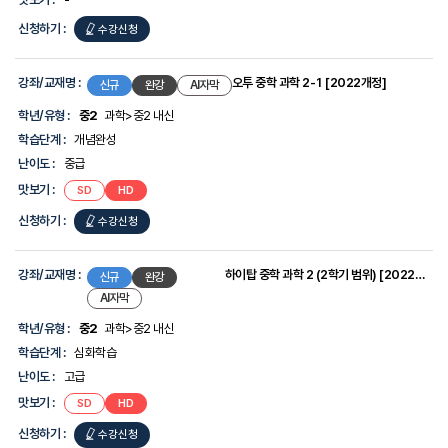
독해)
신청하기 :
여름방학
수강신청
국어
문법
강좌/교재명 :
오투 중학 과학 2-1 [2022개정]
신규
완강
AI자막
마스터
학년/유형 :
중2
과학>중2 내신
가이드
학습단계 :
개념완성
(with
난이도 :
중급
자이스토리
맛보기 :
오투
오투
SD
HD
중학
중학
중학
과학
과학
신청하기 :
오투
수강신청
2-
2-
국어
1
1
[2022개정]
[2022개정]
중학
문법)
과학
강좌/교재명 :
하이탑 중학 과학 2 (2학기 범위) [2022개정]
신규
완강
2-
AI자막
1
학년/유형 :
중2
과학>중2 내신
[2022개정]
학습단계 :
심화학습
난이도 :
고급
맛보기 :
하이탑
하이탑
SD
HD
중학
중학
과학
과학
신청하기 :
하이탑
수강신청
2
2
(2학기
(2학기