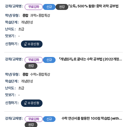
강
좌
강좌/교재명 :
「오투」 500% 활용! 중학 과학 공부법
무료강좌
신규
완강
목
록
학년/유형 :
종합
과학>종합특강
-
학습단계 :
개념완성
선
생
난이도 :
초급
님,
맛보기 :
-
강
좌/
신청하기 :
「오투」
수강신청
교
500%
재
명,
활용!
강좌/교재명 :
「개념원리」로 끝내는 수학 공부법 (2022개정교육과정 ver.)
무료강좌
신규
학
년/
중학
완강
유
과학
형,
학년/유형 :
종합
수학>종합특강
학
공부법
학습단계 :
개념완성
습
단
난이도 :
초급
계,
맛보기 :
-
난
이
신청하기 :
「개념원리」
수강신청
도,
로
맛
보
끝내는
강좌/교재명 :
수학 연산서를 활용한 100점 학습법 (with 수력충전)
무료강좌
신규
기,
신
수학
완강